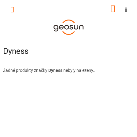
Přejít
NÁKUP
na
obsah
KOŠÍK
Dyness
Žádné produkty značky
Dyness
nebyly nalezeny...
Z
á
p
a
t
í