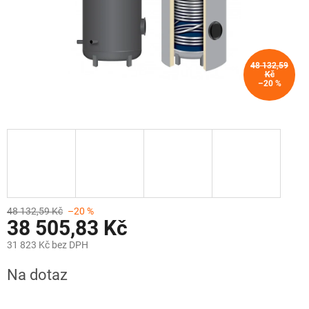
48 132,59
Kč
–20 %
48 132,59 Kč
–20 %
38 505,83 Kč
31 823 Kč bez DPH
Měrná
Na dotaz
cena: