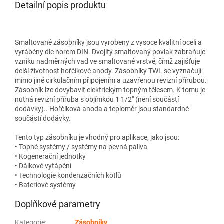
Detailní popis produktu
Smaltované zásobníky jsou vyrobeny z vysoce kvalitní oceli a
vyráběny dle norem DIN. Dvojitý smaltovaný povlak zabraňuje
vzniku nadměrných vad ve smaltované vrstvě, čímž zajišťuje
delší životnost hořčíkové anody. Zásobníky TWL se vyznačují
mimo jiné cirkulačním připojením a uzavřenou revizní přírubou.
Zásobník lze dovybavit elektrickým topným tělesem. K tomu je
nutná revizní příruba s objímkou ​​1 1/2" (není součástí
dodávky).. Hořčíková anoda a teploměr jsou standardně
součástí dodávky.
Tento typ zásobníku je vhodný pro aplikace, jako jsou:
• Topné systémy / systémy na pevná paliva
• Kogenerační jednotky
• Dálkové vytápění
• Technologie kondenzačních kotlů
• Bateriové systémy
Doplňkové parametry
Kategorie
:
Zásobníky