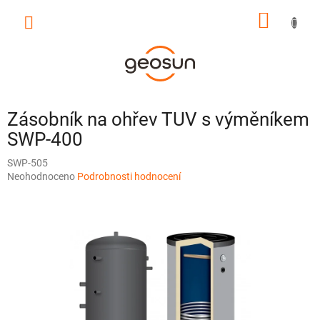
Přejít
NÁKUP
na
obsah
KOŠÍK
Zásobník na ohřev TUV s výměníkem
SWP-400
SWP-505
Průměrné
Neohodnoceno
Podrobnosti hodnocení
hodnocení
produktu
je
0,0
z
5
hvězdiček.