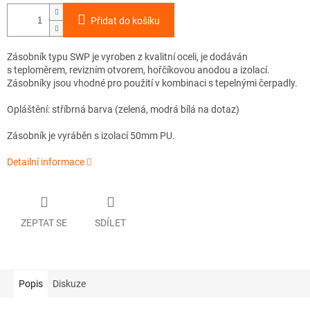
Přidat do košíku
Zásobník typu SWP je vyroben z kvalitní oceli, je dodáván
s teploměrem, revizním otvorem, hořčíkovou anodou a izolací.
Zásobníky jsou vhodné pro použití v kombinaci s tepelnými čerpadly.
Opláštění: stříbrná barva (zelená, modrá bílá na dotaz)
Zásobník je vyráběn s izolací 50mm PU.
Detailní informace
ZEPTAT SE
SDÍLET
Popis
Diskuze