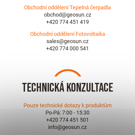
Obchodní oddělení Tepelná čerpadla
obchod@geosun.cz
+420 774 451 419
Obchodní oddělení Fotovoltaika
sales@geosun.cz
+420 774 000 541
Technická konzultace
Pouze technické dotazy k produktům
Po-Pá: 7:00 - 15:30
+420 774 451 501
info@geosun.cz