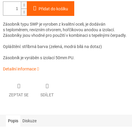
Přidat do košíku
Zásobník typu SWP je vyroben z kvalitní oceli, je dodáván
s teploměrem, revizním otvorem, hořčíkovou anodou a izolací.
Zásobníky jsou vhodné pro použití v kombinaci s tepelnými čerpadly.
Opláštění: stříbrná barva (zelená, modrá bílá na dotaz)
Zásobník je vyráběn s izolací 50mm PU.
Detailní informace
ZEPTAT SE
SDÍLET
Popis
Diskuze