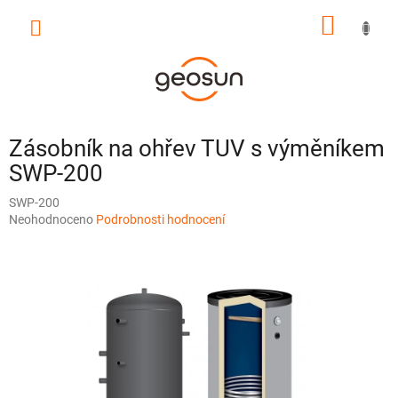
Přejít
NÁKUP
na
obsah
KOŠÍK
Zásobník na ohřev TUV s výměníkem
SWP-200
SWP-200
Průměrné
Neohodnoceno
Podrobnosti hodnocení
hodnocení
produktu
je
0,0
z
5
hvězdiček.