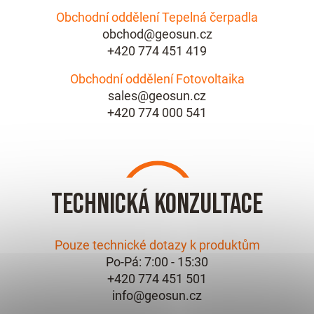
Obchodní oddělení Tepelná čerpadla
obchod@geosun.cz
+420 774 451 419
Obchodní oddělení Fotovoltaika
sales@geosun.cz
+420 774 000 541
Technická konzultace
Pouze technické dotazy k produktům
Po-Pá: 7:00 - 15:30
+420 774 451 501
info@geosun.cz