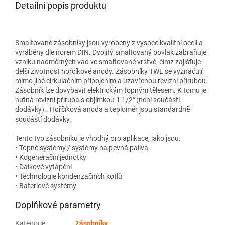
Detailní popis produktu
Smaltované zásobníky jsou vyrobeny z vysoce kvalitní oceli a
vyráběny dle norem DIN. Dvojitý smaltovaný povlak zabraňuje
vzniku nadměrných vad ve smaltované vrstvě, čímž zajišťuje
delší životnost hořčíkové anody. Zásobníky TWL se vyznačují
mimo jiné cirkulačním připojením a uzavřenou revizní přírubou.
Zásobník lze dovybavit elektrickým topným tělesem. K tomu je
nutná revizní příruba s objímkou ​​1 1/2" (není součástí
dodávky).. Hořčíková anoda a teploměr jsou standardně
součástí dodávky.
Tento typ zásobníku je vhodný pro aplikace, jako jsou:
• Topné systémy / systémy na pevná paliva
• Kogenerační jednotky
• Dálkové vytápění
• Technologie kondenzačních kotlů
• Bateriové systémy
Doplňkové parametry
Kategorie
:
Zásobníky