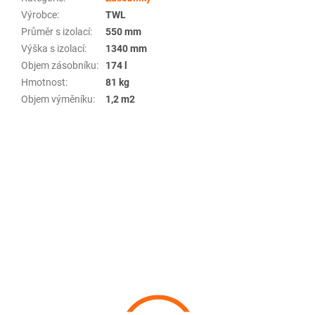
Výrobce
:
TWL
Průměr s izolací
:
550 mm
Výška s izolací
:
1340 mm
Objem zásobníku
:
174 l
Hmotnost
:
81 kg
Objem výměníku
:
1,2 m2
Z
á
p
a
t
í