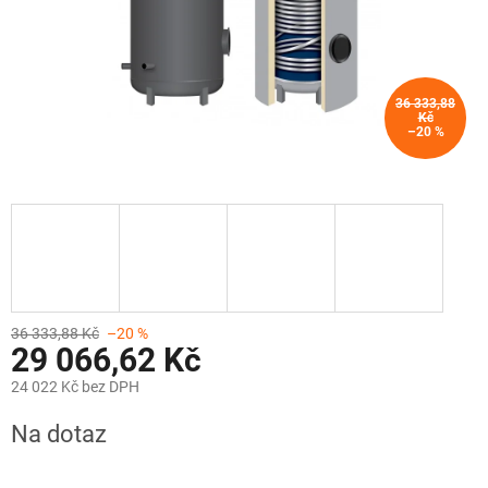
36 333,88
Kč
–20 %
36 333,88 Kč
–20 %
29 066,62 Kč
24 022 Kč bez DPH
Měrná
Na dotaz
cena: