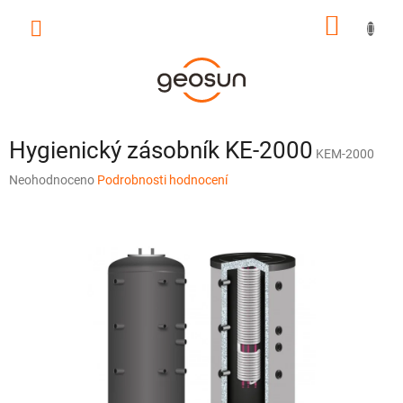
Přejít
NÁKUP
na
obsah
KOŠÍK
Hygienický zásobník KE-2000
KEM-2000
Průměrné
Neohodnoceno
Podrobnosti hodnocení
hodnocení
produktu
je
0,0
z
5
hvězdiček.