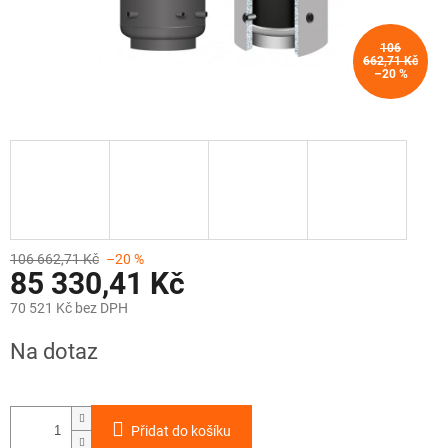
106
662,71 Kč
–20 %
106 662,71 Kč
–20 %
85 330,41 Kč
70 521 Kč bez DPH
Měrná
Na dotaz
cena:
Přidat do košíku