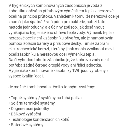
V hygienických kombinovaných zásobnících je voda z
kohoutku ohřívána přírubovým výměníkem tepla z nerezové
oceli na principu průtoku. Vzhledem k tomu, že nerezová ocel je
známá jako špatná živná půda pro bakterie, nabízí tato
metoda jednoduchý, ale účinný způsob, jak dosáhnout
vynikajícího hygienického ohřevu teplé vody. Výměník tepla z
nerezové oceli není k zásobníku přivařen, ale je namontován
pomocí izolační bariéry a přírubové desky. Tím se zabrání
elektrochemické korozi, která by jinak mohla vzniknout mezi
ocelí zásobníku a nerezovou ocelí výměníku tepla.
Další výhodou tohoto zásobníku je, že k ohřevu vody není
potřeba žádné čerpadlo teplé vody ani řídicí jednotka.
Hygienické kombinované zásobníky TWL jsou vyrobeny z
vysoce kvalitní oceli.
Je možné kombinovat s těmito topnými systémy:
• Topné systémy / systémy na tuhá paliva
• Solární termické systémy
• Kogenerační jednotky
• Dálkové vytápění
• Technologie kondenzačních kotlů
• Bateriové systémy