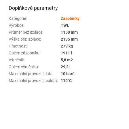
Doplňkové parametry
Kategorie
:
Zásobníky
Výrobce
:
TWL
Průměr bez izolace
:
1150 mm
Výška bez izolace
:
2135 mm
Hmotnost
:
279 kg
Objem zásobníku
:
1911 l
Výměník
:
5,8 m2
Objem výměníku
:
29,2 l
Maximální provozní tlak
:
10 barů
Maximální provozní teplota
:
110°C
Z
á
p
a
t
í