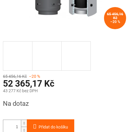
65 456,16
Kč
–20 %
65 456,16 Kč
–20 %
52 365,17 Kč
43 277 Kč bez DPH
Měrná
Na dotaz
cena:
Přidat do košíku