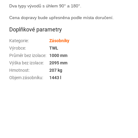
Dva typy vývodů s úhlem 90° a 180°.
Cena dopravy bude upřesněna podle místa doručení.
Doplňkové parametry
Kategorie
:
Zásobníky
Výrobce
:
TWL
Průměr bez izolace
:
1000 mm
Výška bez izolace
:
2095 mm
Hmotnost
:
207 kg
Objem zásobníku
:
1443 l
Z
á
p
a
t
í