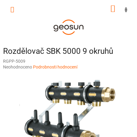
Přejít
NÁKUP
na
obsah
KOŠÍK
Rozdělovač SBK 5000 9 okruhů
RGPP-5009
Průměrné
Neohodnoceno
Podrobnosti hodnocení
hodnocení
produktu
je
0,0
z
5
hvězdiček.