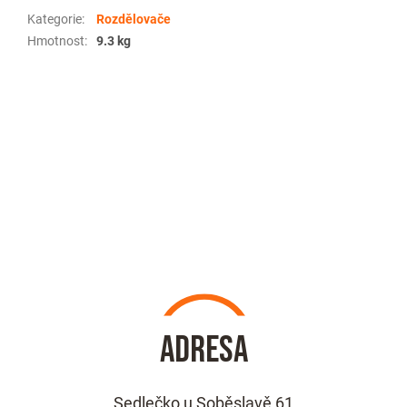
Kategorie
:
Rozdělovače
Hmotnost
:
9.3 kg
Z
á
p
a
t
í
Adresa
Sedlečko u Soběslavě 61