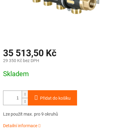
35 513,50 Kč
29 350 Kč bez DPH
Měrná
Skladem
cena:
Přidat do košíku
Lze použít max. pro 9 okruhů
Detailní informace