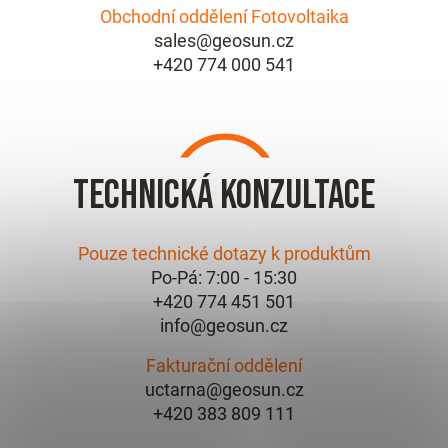
Obchodní oddělení Fotovoltaika
sales@geosun.cz
+420 774 000 541
Technická konzultace
Pouze technické dotazy k produktům
Po-Pá: 7:00 - 15:30
+420 774 451 501
info@geosun.cz
Fakturační oddělení
uctarna@geosun.cz
+420 383 809 111