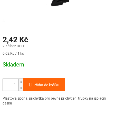
2,42 Kč
2 Kč bez DPH
Měrná
0,02 Kč / 1 ks
cena:
Skladem
Přidat do košíku
Plastová spona, příchytka pro pevné přichycení trubky na izolační
desku