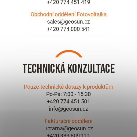
+420 774 451 419
Obchodní oddělení Fotovoltaika
sales@geosun.cz
+420 774 000 541
Technická konzultace
Pouze technické dotazy k produktům
Po-Pá: 7:00 - 15:30
+420 774 451 501
info@geosun.cz
Fakturační oddělení
uctarna@geosun.cz
+420 383 809 111