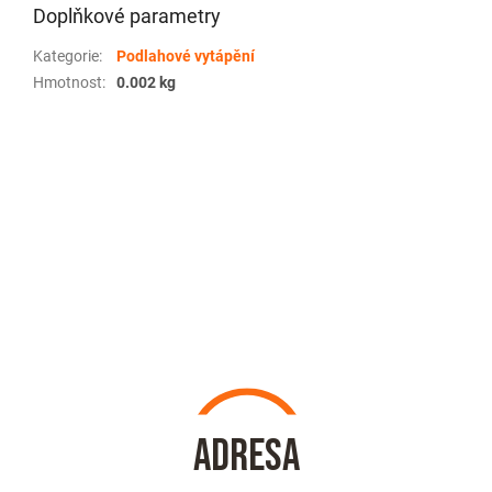
Doplňkové parametry
Kategorie
:
Podlahové vytápění
Hmotnost
:
0.002 kg
Z
á
p
a
t
í
Adresa