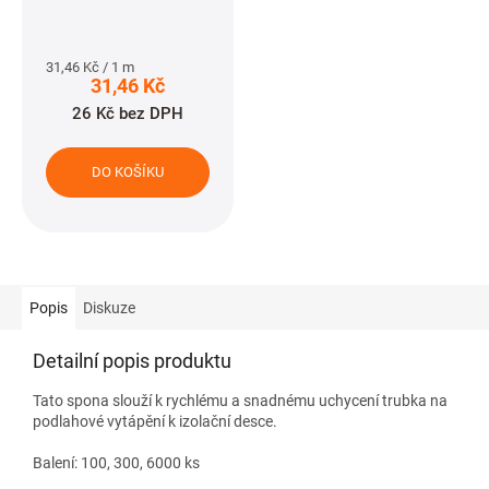
Měrná
31,46 Kč / 1 m
31,46 Kč
cena:
26 Kč bez DPH
DO KOŠÍKU
Popis
Diskuze
Detailní popis produktu
Tato spona slouží k rychlému a snadnému uchycení trubka na
podlahové vytápění k izolační desce.
Balení: 100, 300, 6000 ks