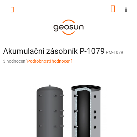
Přejít
NÁKUP
na
obsah
KOŠÍK
Akumulační zásobník P-1079
PM-1079
Průměrné
3 hodnocení
Podrobnosti hodnocení
hodnocení
produktu
je
4,3
z
5
hvězdiček.