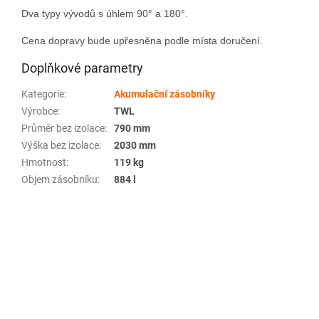
Dva typy vývodů s úhlem 90° a 180°.
Cena dopravy bude upřesněna podle místa doručení.
Doplňkové parametry
Kategorie
:
Akumulační zásobníky
Výrobce
:
TWL
Průměr bez izolace
:
790 mm
Výška bez izolace
:
2030 mm
Hmotnost
:
119 kg
Objem zásobníku
:
884 l
Z
á
p
a
t
í