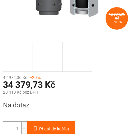
42 974,36
Kč
–20 %
42 974,36 Kč
–20 %
34 379,73 Kč
28 413 Kč bez DPH
Měrná
Na dotaz
cena:
Přidat do košíku